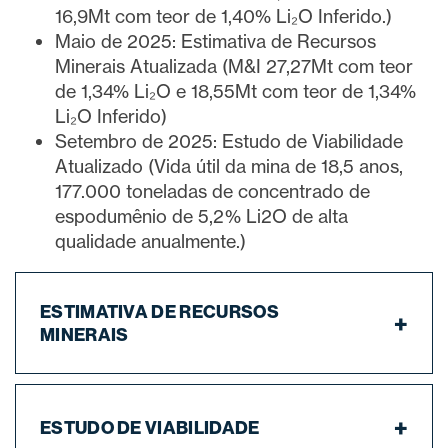
16,9Mt com teor de 1,40% Li₂O Inferido.)
Maio de 2025: Estimativa de Recursos
Minerais Atualizada (M&I 27,27Mt com teor
de 1,34% Li₂O e 18,55Mt com teor de 1,34%
Li₂O Inferido)
Fechar
Setembro de 2025: Estudo de Viabilidade
Concordo e autorizo ​​receber notícias,
Atualizado (Vida útil da mina de 18,5 anos,
atualizações e outras comunicações por
177.000 toneladas de concentrado de
e-mail da Lithium Ionic. Entendo que
espodumênio de 5,2% Li2O de alta
posso retirar o consentimento a qualquer
momento clicando no link de
qualidade anualmente.)
cancelamento contido em todos os e-
mails de info@lithiumIonic.com.
ESTIMATIVA DE RECURSOS
MINERAIS
Continuar
ESTUDO DE VIABILIDADE